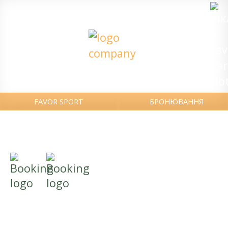
FAVOR SPORT
БРОНЮВАННЯ