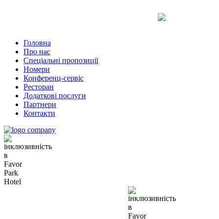
Uk
Ru
En
Головна
Про нас
Спеціальні пропозиції
Номери
Конференц-сервіс
Ресторан
Додаткові послуги
Партнери
Контакти