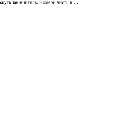
можуть закінчитись. Номери чисті, в …
і