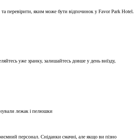
а перевірити, яким може бути відпочинок у Favor Park Hotel.
ляйтесь уже зранку, залишайтесь довше у день виїзду,
А
2
онували лежак і пелюшки
З
2
иємний персонал. Сніданки смачні, але якщо ви пізно
С