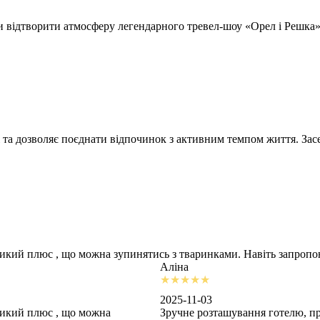
відтворити атмосферу легендарного тревел-шоу «Орел і Решка» т
 та дозволяє поєднати відпочинок з активним темпом життя. Засе
ликий плюс , що можна зупинятись з тваринками. Навіть запроп
Аліна
2025-11-03
ликий плюс , що можна
Зручне розташування готелю, пр