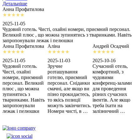
Детальніше
Анна Профатилова
А
2025-11-05
2
Чудовий готель. Чисті, охайні номери, приємний персонал.
З
Великий плюс , що можна зупинятись з тваринками. Навіть
с
запропонували лежак і пелюшки
м
Анна Профатилова
Аліна
Андрей Осадчий
2025-11-05
2025-11-03
2025-10-16
2
Чудовий готель.
Зручне
Сучасний отель,
Х
Чисті, охайні
розташування
комфортний, з
З
номери, приємний
готелю, приємний
чудовими
п
персонал. Великий
персонал. Сніданки
конференц-залами
ц
плюс , що можна
смачні, але якщо ви
для проведення
зупинятись з
пізно прокидаєтесь,
різних сучасних
тваринками. Навіть
то якісь позиції
івентів. Але якщо
запропонували
можуть закінчитись.
треба їхати на
лежак і пелюшки
Номери чисті, в …
залізничний …