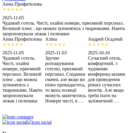
Анна Профатилова
А
2025-11-05
2
Чудовий готель. Чисті, охайні номери, приємний персонал.
З
Великий плюс , що можна зупинятись з тваринками. Навіть
с
запропонували лежак і пелюшки
м
Анна Профатилова
Аліна
Андрей Осадчий
2025-11-05
2025-11-03
2025-10-16
2
Чудовий готель.
Зручне
Сучасний отель,
Х
Чисті, охайні
розташування
комфортний, з
З
номери, приємний
готелю, приємний
чудовими
п
персонал. Великий
персонал. Сніданки
конференц-залами
ц
плюс , що можна
смачні, але якщо ви
для проведення
зупинятись з
пізно прокидаєтесь,
різних сучасних
тваринками. Навіть
то якісь позиції
івентів. Але якщо
запропонували
можуть закінчитись.
треба їхати на
лежак і пелюшки
Номери чисті, в …
залізничний …