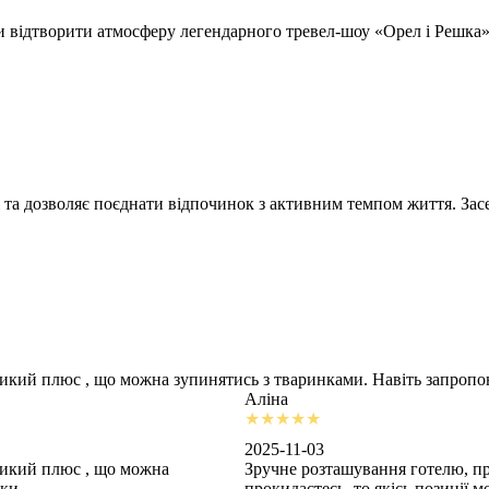
відтворити атмосферу легендарного тревел-шоу «Орел і Решка» т
 та дозволяє поєднати відпочинок з активним темпом життя. Засе
ликий плюс , що можна зупинятись з тваринками. Навіть запроп
Аліна
2025-11-03
ликий плюс , що можна
Зручне розташування готелю, пр
шки
прокидаєтесь, то якісь позиції 