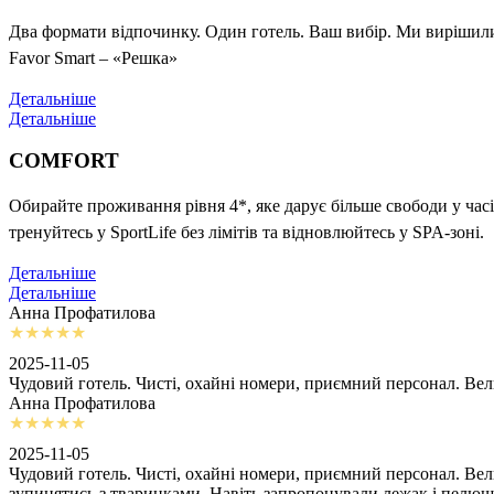
Два формати відпочинку. Один готель. Ваш вибір. Ми вирішили 
Favor Smart – «Решка»
Детальніше
Детальніше
COMFORT
Обирайте проживання рівня 4*, яке дарує більше свободи у часі
тренуйтесь у SportLife без лімітів та відновлюйтесь у SPA-зоні.
Детальніше
Детальніше
Анна Профатилова
2025-11-05
Чудовий готель. Чисті, охайні номери, приємний персонал. Ве
Анна Профатилова
2025-11-05
Чудовий готель. Чисті, охайні номери, приємний персонал. Ве
зупинятись з тваринками. Навіть запропонували лежак і пелю