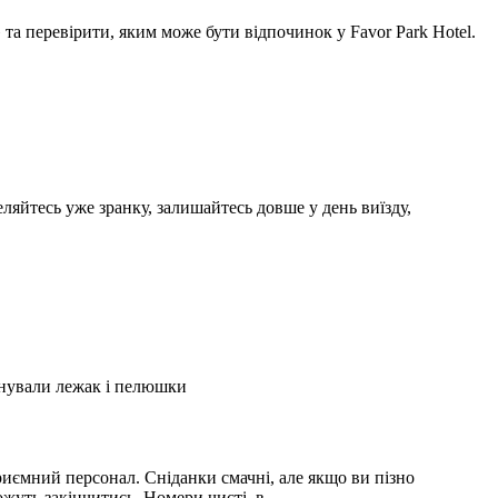
а перевірити, яким може бути відпочинок у Favor Park Hotel.
ляйтесь уже зранку, залишайтесь довше у день виїзду,
А
2
онували лежак і пелюшки
З
2
иємний персонал. Сніданки смачні, але якщо ви пізно
С
можуть закінчитись. Номери чисті, в …
і