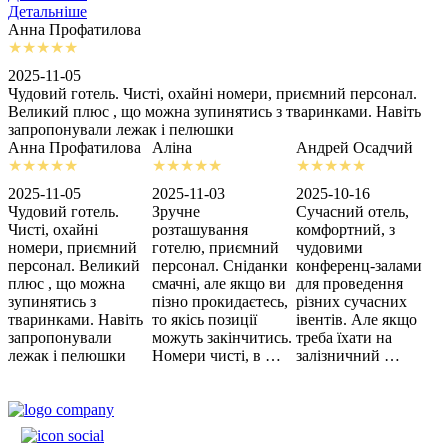
Детальніше
Анна Профатилова
А
2025-11-05
2
Чудовий готель. Чисті, охайні номери, приємний персонал.
З
Великий плюс , що можна зупинятись з тваринками. Навіть
с
запропонували лежак і пелюшки
м
Анна Профатилова
Аліна
Андрей Осадчий
2025-11-05
2025-11-03
2025-10-16
2
Чудовий готель.
Зручне
Сучасний отель,
Х
Чисті, охайні
розташування
комфортний, з
З
номери, приємний
готелю, приємний
чудовими
п
персонал. Великий
персонал. Сніданки
конференц-залами
ц
плюс , що можна
смачні, але якщо ви
для проведення
зупинятись з
пізно прокидаєтесь,
різних сучасних
тваринками. Навіть
то якісь позиції
івентів. Але якщо
запропонували
можуть закінчитись.
треба їхати на
лежак і пелюшки
Номери чисті, в …
залізничний …