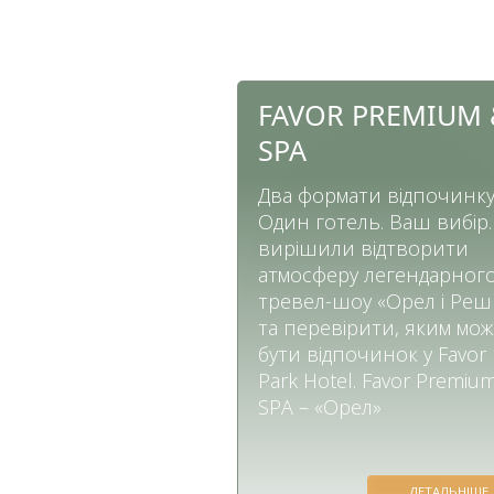
FAVOR PREMIUM 
SPA
Два формати відпочинку
Один готель. Ваш вибір
вирішили відтворити
атмосферу легендарног
тревел-шоу «Орел і Реш
та перевірити, яким мо
бути відпочинок у Favor
Park Hotel. Favor Premiu
SPA – «Орел»
ДЕТАЛЬНІШЕ