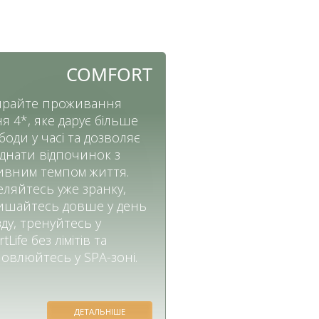
COMFORT
райте проживання
ня 4*, яке дарує більше
боди у часі та дозволяє
днати відпочинок з
ивним темпом життя.
еляйтесь уже зранку,
ишайтесь довше у день
зду, тренуйтесь у
tLife без лімітів та
новлюйтесь у SPA-зоні.
ДЕТАЛЬНІШЕ