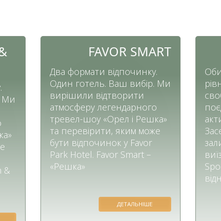
&
FAVOR SMART
Два формати відпочинку.
Оби
Один готель. Ваш вибір. Ми
рів
.
вирішили відтворити
сво
. Ми
атмосферу легендарного
поє
тревел-шоу «Орел і Решка»
акт
о
та перевірити, яким може
Зас
ка»
бути відпочинок у Favor
зал
же
Park Hotel. Favor Smart –
виї
«Решка»
Spor
m &
від
ДЕТАЛЬНІШЕ