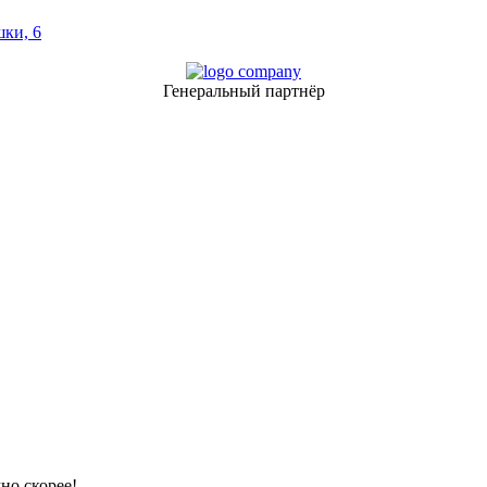
шки, 6
Генеральный партнёр
но скорее!