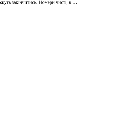
можуть закінчитись. Номери чисті, в …
і