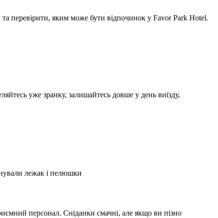
а перевірити, яким може бути відпочинок у Favor Park Hotel.
ляйтесь уже зранку, залишайтесь довше у день виїзду,
А
2
онували лежак і пелюшки
З
2
иємний персонал. Сніданки смачні, але якщо ви пізно
С