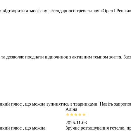
відтворити атмосферу легендарного тревел-шоу «Орел і Решка» т
 та дозволяє поєднати відпочинок з активним темпом життя. Засе
ликий плюс , що можна зупинятись з тваринками. Навіть запроп
Аліна
2025-11-03
ликий плюс , що можна
Зручне розташування готелю, пр