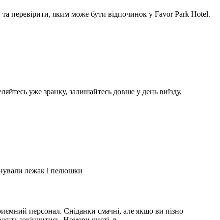
а перевірити, яким може бути відпочинок у Favor Park Hotel.
ляйтесь уже зранку, залишайтесь довше у день виїзду,
А
2
онували лежак і пелюшки
З
2
иємний персонал. Сніданки смачні, але якщо ви пізно
С
можуть закінчитись. Номери чисті, в …
і