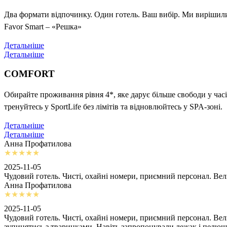
Два формати відпочинку. Один готель. Ваш вибір. Ми вирішили 
Favor Smart – «Решка»
Детальніше
Детальніше
COMFORT
Обирайте проживання рівня 4*, яке дарує більше свободи у часі
тренуйтесь у SportLife без лімітів та відновлюйтесь у SPA-зоні.
Детальніше
Детальніше
Анна Профатилова
2025-11-05
Чудовий готель. Чисті, охайні номери, приємний персонал. Ве
Анна Профатилова
2025-11-05
Чудовий готель. Чисті, охайні номери, приємний персонал. Ве
зупинятись з тваринками. Навіть запропонували лежак і пелю