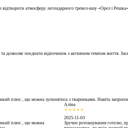
відтворити атмосферу легендарного тревел-шоу «Орел і Решка» т
 та дозволяє поєднати відпочинок з активним темпом життя. Засе
ликий плюс , що можна зупинятись з тваринками. Навіть запроп
Аліна
2025-11-03
ликий плюс , що можна
Зручне розташування готелю, пр
шки
прокидаєтесь, то якісь позиції 