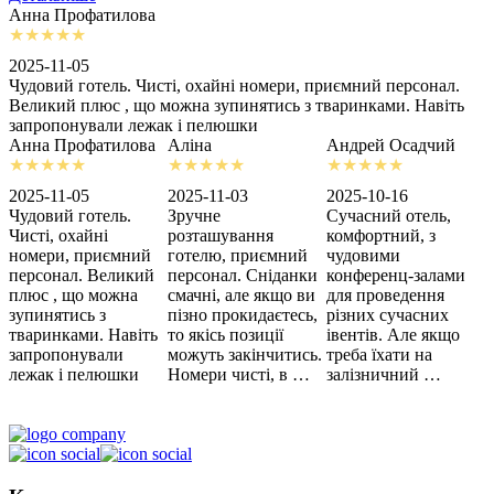
Анна Профатилова
А
2025-11-05
2
Чудовий готель. Чисті, охайні номери, приємний персонал.
З
Великий плюс , що можна зупинятись з тваринками. Навіть
с
запропонували лежак і пелюшки
м
Анна Профатилова
Аліна
Андрей Осадчий
2025-11-05
2025-11-03
2025-10-16
2
Чудовий готель.
Зручне
Сучасний отель,
Х
Чисті, охайні
розташування
комфортний, з
З
номери, приємний
готелю, приємний
чудовими
п
персонал. Великий
персонал. Сніданки
конференц-залами
ц
плюс , що можна
смачні, але якщо ви
для проведення
зупинятись з
пізно прокидаєтесь,
різних сучасних
тваринками. Навіть
то якісь позиції
івентів. Але якщо
запропонували
можуть закінчитись.
треба їхати на
лежак і пелюшки
Номери чисті, в …
залізничний …