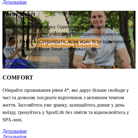
Детальніше
Favor Smart
Два формати відпочинку. Один готель. Ваш вибір. Ми
вирішили відтворити атмосферу легендарного тревел-шоу
«Орел і Решка» та перевірити, яким може бути відпочинок у
Favor Park Hotel. Favor Smart – «Решка»
Детальніше
Детальніше
COMFORT
Обирайте проживання рівня 4*, яке дарує більше свободи у
часі та дозволяє поєднати відпочинок з активним темпом
життя. Заселяйтесь уже зранку, залишайтесь довше у день
виїзду, тренуйтесь у SportLife без лімітів та відновлюйтесь у
SPA-зоні.
Детальніше
Детальніше