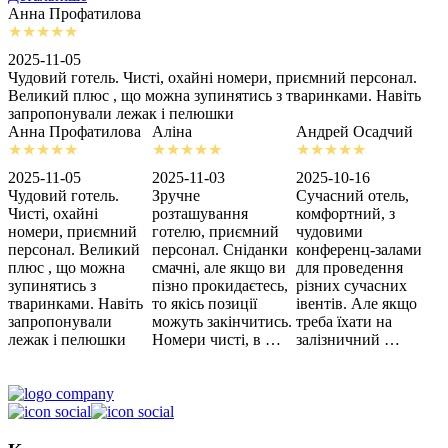
Анна Профатилова
А
2025-11-05
2
Чудовий готель. Чисті, охайні номери, приємний персонал.
З
Великий плюс , що можна зупинятись з тваринками. Навіть
с
запропонували лежак і пелюшки
м
Анна Профатилова
Аліна
Андрей Осадчий
2025-11-05
2025-11-03
2025-10-16
2
Чудовий готель.
Зручне
Сучасний отель,
Х
Чисті, охайні
розташування
комфортний, з
З
номери, приємний
готелю, приємний
чудовими
п
персонал. Великий
персонал. Сніданки
конференц-залами
ц
плюс , що можна
смачні, але якщо ви
для проведення
зупинятись з
пізно прокидаєтесь,
різних сучасних
тваринками. Навіть
то якісь позиції
івентів. Але якщо
запропонували
можуть закінчитись.
треба їхати на
лежак і пелюшки
Номери чисті, в …
залізничний …