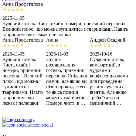
Анна Профатилова
А
2025-11-05
2
Чудовий готель. Чисті, охайні номери, приємний персонал.
З
Великий плюс , що можна зупинятись з тваринками. Навіть
с
запропонували лежак і пелюшки
м
Анна Профатилова
Аліна
Андрей Осадчий
2025-11-05
2025-11-03
2025-10-16
2
Чудовий готель.
Зручне
Сучасний отель,
Х
Чисті, охайні
розташування
комфортний, з
З
номери, приємний
готелю, приємний
чудовими
п
персонал. Великий
персонал. Сніданки
конференц-залами
ц
плюс , що можна
смачні, але якщо ви
для проведення
зупинятись з
пізно прокидаєтесь,
різних сучасних
тваринками. Навіть
то якісь позиції
івентів. Але якщо
запропонували
можуть закінчитись.
треба їхати на
лежак і пелюшки
Номери чисті, в …
залізничний …