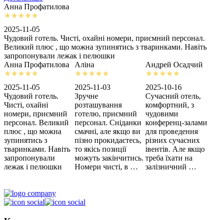
Анна Профатилова
А
2025-11-05
2
Чудовий готель. Чисті, охайні номери, приємний персонал.
З
Великий плюс , що можна зупинятись з тваринками. Навіть
с
запропонували лежак і пелюшки
м
Анна Профатилова
Аліна
Андрей Осадчий
2025-11-05
2025-11-03
2025-10-16
2
Чудовий готель.
Зручне
Сучасний отель,
Х
Чисті, охайні
розташування
комфортний, з
З
номери, приємний
готелю, приємний
чудовими
п
персонал. Великий
персонал. Сніданки
конференц-залами
ц
плюс , що можна
смачні, але якщо ви
для проведення
зупинятись з
пізно прокидаєтесь,
різних сучасних
тваринками. Навіть
то якісь позиції
івентів. Але якщо
запропонували
можуть закінчитись.
треба їхати на
лежак і пелюшки
Номери чисті, в …
залізничний …