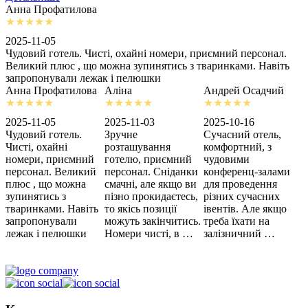
Анна Профатилова
А
2025-11-05
2
Чудовий готель. Чисті, охайні номери, приємний персонал.
З
Великий плюс , що можна зупинятись з тваринками. Навіть
с
запропонували лежак і пелюшки
м
Анна Профатилова
Аліна
Андрей Осадчий
2025-11-05
2025-11-03
2025-10-16
2
Чудовий готель.
Зручне
Сучасний отель,
Х
Чисті, охайні
розташування
комфортний, з
З
номери, приємний
готелю, приємний
чудовими
п
персонал. Великий
персонал. Сніданки
конференц-залами
ц
плюс , що можна
смачні, але якщо ви
для проведення
зупинятись з
пізно прокидаєтесь,
різних сучасних
тваринками. Навіть
то якісь позиції
івентів. Але якщо
запропонували
можуть закінчитись.
треба їхати на
лежак і пелюшки
Номери чисті, в …
залізничний …