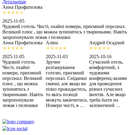
Детальніше
Анна Профатилова
А
2025-11-05
2
Чудовий готель. Чисті, охайні номери, приємний персонал.
З
Великий плюс , що можна зупинятись з тваринками. Навіть
с
запропонували лежак і пелюшки
м
Анна Профатилова
Аліна
Андрей Осадчий
2025-11-05
2025-11-03
2025-10-16
2
Чудовий готель.
Зручне
Сучасний отель,
Х
Чисті, охайні
розташування
комфортний, з
З
номери, приємний
готелю, приємний
чудовими
п
персонал. Великий
персонал. Сніданки
конференц-залами
ц
плюс , що можна
смачні, але якщо ви
для проведення
зупинятись з
пізно прокидаєтесь,
різних сучасних
тваринками. Навіть
то якісь позиції
івентів. Але якщо
запропонували
можуть закінчитись.
треба їхати на
лежак і пелюшки
Номери чисті, в …
залізничний …