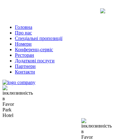
Uk
Ru
En
Головна
Про нас
Спеціальні пропозиції
Номери
Конференц-сервіс
Ресторан
Додаткові послуги
Партнери
Контакти