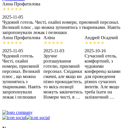
Анна Профатилова
А
2025-11-05
2
Чудовий готель. Чисті, охайні номери, приємний персонал.
З
Великий плюс , що можна зупинятись з тваринками. Навіть
с
запропонували лежак і пелюшки
м
Анна Профатилова
Аліна
Андрей Осадчий
2025-11-05
2025-11-03
2025-10-16
2
Чудовий готель.
Зручне
Сучасний отель,
Х
Чисті, охайні
розташування
комфортний, з
З
номери, приємний
готелю, приємний
чудовими
п
персонал. Великий
персонал. Сніданки
конференц-залами
ц
плюс , що можна
смачні, але якщо ви
для проведення
зупинятись з
пізно прокидаєтесь,
різних сучасних
тваринками. Навіть
то якісь позиції
івентів. Але якщо
запропонували
можуть закінчитись.
треба їхати на
лежак і пелюшки
Номери чисті, в …
залізничний …