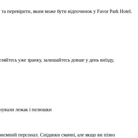
а перевірити, яким може бути відпочинок у Favor Park Hotel.
ляйтесь уже зранку, залишайтесь довше у день виїзду,
А
2
онували лежак і пелюшки
З
2
иємний персонал. Сніданки смачні, але якщо ви пізно
С