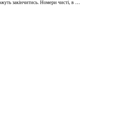
можуть закінчитись. Номери чисті, в …
і