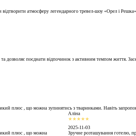
відтворити атмосферу легендарного тревел-шоу «Орел і Решка» т
 та дозволяє поєднати відпочинок з активним темпом життя. Засе
ликий плюс , що можна зупинятись з тваринками. Навіть запроп
Аліна
2025-11-03
ликий плюс , що можна
Зручне розташування готелю, пр