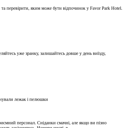
а перевірити, яким може бути відпочинок у Favor Park Hotel.
ляйтесь уже зранку, залишайтесь довше у день виїзду,
А
2
онували лежак і пелюшки
З
2
иємний персонал. Сніданки смачні, але якщо ви пізно
С
можуть закінчитись. Номери чисті, в …
і