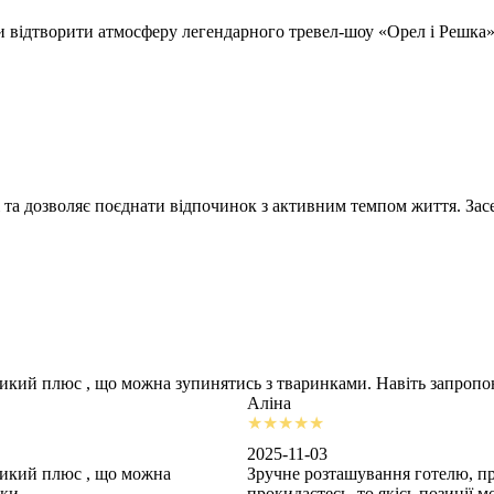
відтворити атмосферу легендарного тревел-шоу «Орел і Решка» т
 та дозволяє поєднати відпочинок з активним темпом життя. Засе
ликий плюс , що можна зупинятись з тваринками. Навіть запроп
Аліна
2025-11-03
ликий плюс , що можна
Зручне розташування готелю, пр
шки
прокидаєтесь, то якісь позиції 