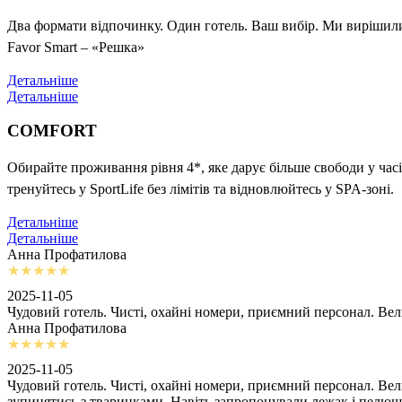
Два формати відпочинку. Один готель. Ваш вибір. Ми вирішили 
Favor Smart – «Решка»
Детальніше
Детальніше
COMFORT
Обирайте проживання рівня 4*, яке дарує більше свободи у часі
тренуйтесь у SportLife без лімітів та відновлюйтесь у SPA-зоні.
Детальніше
Детальніше
Анна Профатилова
2025-11-05
Чудовий готель. Чисті, охайні номери, приємний персонал. Ве
Анна Профатилова
2025-11-05
Чудовий готель. Чисті, охайні номери, приємний персонал. Ве
зупинятись з тваринками. Навіть запропонували лежак і пелю