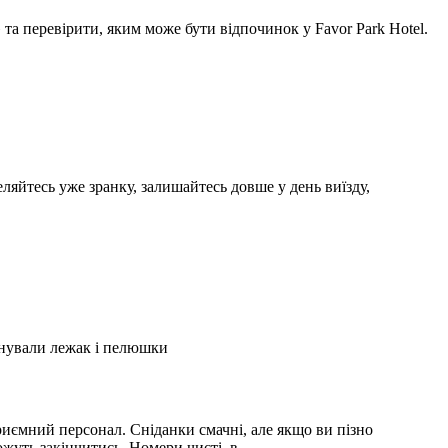
а перевірити, яким може бути відпочинок у Favor Park Hotel.
ляйтесь уже зранку, залишайтесь довше у день виїзду,
А
2
онували лежак і пелюшки
З
2
иємний персонал. Сніданки смачні, але якщо ви пізно
С
можуть закінчитись. Номери чисті, в …
і