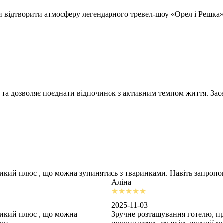
відтворити атмосферу легендарного тревел-шоу «Орел і Решка» т
 та дозволяє поєднати відпочинок з активним темпом життя. Засе
ликий плюс , що можна зупинятись з тваринками. Навіть запроп
Аліна
2025-11-03
ликий плюс , що можна
Зручне розташування готелю, пр
шки
прокидаєтесь, то якісь позиції 