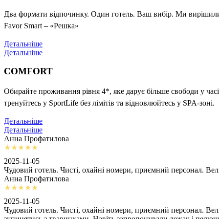
Два формати відпочинку. Один готель. Ваш вибір. Ми вирішили 
Favor Smart – «Решка»
Детальніше
Детальніше
COMFORT
Обирайте проживання рівня 4*, яке дарує більше свободи у часі
тренуйтесь у SportLife без лімітів та відновлюйтесь у SPA-зоні.
Детальніше
Детальніше
Анна Профатилова
2025-11-05
Чудовий готель. Чисті, охайні номери, приємний персонал. Ве
Анна Профатилова
2025-11-05
Чудовий готель. Чисті, охайні номери, приємний персонал. Ве
зупинятись з тваринками. Навіть запропонували лежак і пелю