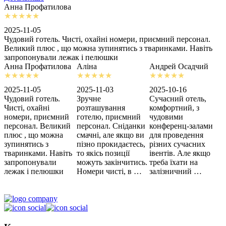
Анна Профатилова
А
2025-11-05
2
Чудовий готель. Чисті, охайні номери, приємний персонал.
З
Великий плюс , що можна зупинятись з тваринками. Навіть
с
запропонували лежак і пелюшки
м
Анна Профатилова
Аліна
Андрей Осадчий
2025-11-05
2025-11-03
2025-10-16
2
Чудовий готель.
Зручне
Сучасний отель,
Х
Чисті, охайні
розташування
комфортний, з
З
номери, приємний
готелю, приємний
чудовими
п
персонал. Великий
персонал. Сніданки
конференц-залами
ц
плюс , що можна
смачні, але якщо ви
для проведення
зупинятись з
пізно прокидаєтесь,
різних сучасних
тваринками. Навіть
то якісь позиції
івентів. Але якщо
запропонували
можуть закінчитись.
треба їхати на
лежак і пелюшки
Номери чисті, в …
залізничний …