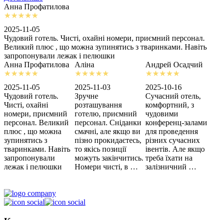
Анна Профатилова
А
2025-11-05
2
Чудовий готель. Чисті, охайні номери, приємний персонал.
З
Великий плюс , що можна зупинятись з тваринками. Навіть
с
запропонували лежак і пелюшки
м
Анна Профатилова
Аліна
Андрей Осадчий
2025-11-05
2025-11-03
2025-10-16
2
Чудовий готель.
Зручне
Сучасний отель,
Х
Чисті, охайні
розташування
комфортний, з
З
номери, приємний
готелю, приємний
чудовими
п
персонал. Великий
персонал. Сніданки
конференц-залами
ц
плюс , що можна
смачні, але якщо ви
для проведення
зупинятись з
пізно прокидаєтесь,
різних сучасних
тваринками. Навіть
то якісь позиції
івентів. Але якщо
запропонували
можуть закінчитись.
треба їхати на
лежак і пелюшки
Номери чисті, в …
залізничний …