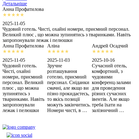
Детальніше
Анна Профатилова
А
2025-11-05
2
Чудовий готель. Чисті, охайні номери, приємний персонал.
З
Великий плюс , що можна зупинятись з тваринками. Навіть
с
запропонували лежак і пелюшки
м
Анна Профатилова
Аліна
Андрей Осадчий
2025-11-05
2025-11-03
2025-10-16
2
Чудовий готель.
Зручне
Сучасний отель,
Х
Чисті, охайні
розташування
комфортний, з
З
номери, приємний
готелю, приємний
чудовими
п
персонал. Великий
персонал. Сніданки
конференц-залами
ц
плюс , що можна
смачні, але якщо ви
для проведення
зупинятись з
пізно прокидаєтесь,
різних сучасних
тваринками. Навіть
то якісь позиції
івентів. Але якщо
запропонували
можуть закінчитись.
треба їхати на
лежак і пелюшки
Номери чисті, в …
залізничний …