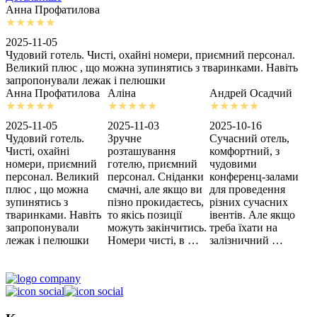
Анна Профатилова
А
2025-11-05
2
Чудовий готель. Чисті, охайні номери, приємний персонал.
З
Великий плюс , що можна зупинятись з тваринками. Навіть
с
запропонували лежак і пелюшки
м
Анна Профатилова
Аліна
Андрей Осадчий
2025-11-05
2025-11-03
2025-10-16
2
Чудовий готель.
Зручне
Сучасний отель,
Х
Чисті, охайні
розташування
комфортний, з
З
номери, приємний
готелю, приємний
чудовими
п
персонал. Великий
персонал. Сніданки
конференц-залами
ц
плюс , що можна
смачні, але якщо ви
для проведення
зупинятись з
пізно прокидаєтесь,
різних сучасних
тваринками. Навіть
то якісь позиції
івентів. Але якщо
запропонували
можуть закінчитись.
треба їхати на
лежак і пелюшки
Номери чисті, в …
залізничний …