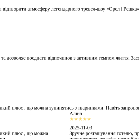
відтворити атмосферу легендарного тревел-шоу «Орел і Решка» т
 та дозволяє поєднати відпочинок з активним темпом життя. Засе
ликий плюс , що можна зупинятись з тваринками. Навіть запроп
Аліна
2025-11-03
ликий плюс , що можна
Зручне розташування готелю, пр
шки
прокидаєтесь, то якісь позиції 