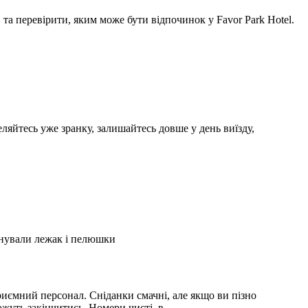
а перевірити, яким може бути відпочинок у Favor Park Hotel.
ляйтесь уже зранку, залишайтесь довше у день виїзду,
А
2
онували лежак і пелюшки
З
2
иємний персонал. Сніданки смачні, але якщо ви пізно
С
можуть закінчитись. Номери чисті, в …
і