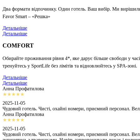
Два формати відпочинку. Один готель. Ваш вибір. Ми вирішили 
Favor Smart – «Решка»
Детальніше
Детальніше
COMFORT
Обирайте проживання рівня 4*, яке дарує більше свободи у часі
тренуйтесь у SportLife без лімітів та відновлюйтесь у SPA-зоні.
Детальніше
Детальніше
Анна Профатилова
2025-11-05
Чудовий готель. Чисті, охайні номери, приємний персонал. Ве
Анна Профатилова
2025-11-05
Чудовий готель. Чисті, охайні номери, приємний персонал. Ве
зупинятись з тваринками. Навіть запропонували лежак і пелю