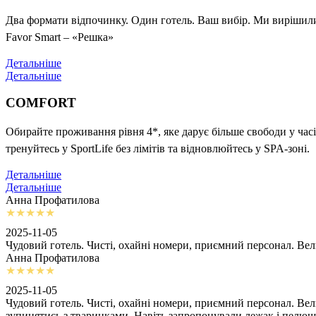
Два формати відпочинку. Один готель. Ваш вибір. Ми вирішили 
Favor Smart – «Решка»
Детальніше
Детальніше
COMFORT
Обирайте проживання рівня 4*, яке дарує більше свободи у часі
тренуйтесь у SportLife без лімітів та відновлюйтесь у SPA-зоні.
Детальніше
Детальніше
Анна Профатилова
2025-11-05
Чудовий готель. Чисті, охайні номери, приємний персонал. Ве
Анна Профатилова
2025-11-05
Чудовий готель. Чисті, охайні номери, приємний персонал. Ве
зупинятись з тваринками. Навіть запропонували лежак і пелю