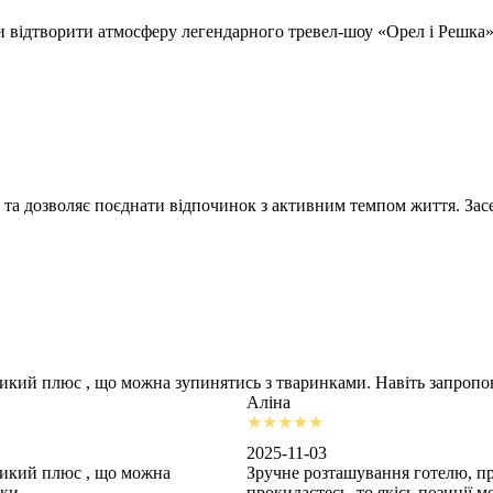
відтворити атмосферу легендарного тревел-шоу «Орел і Решка» т
 та дозволяє поєднати відпочинок з активним темпом життя. Засе
ликий плюс , що можна зупинятись з тваринками. Навіть запроп
Аліна
2025-11-03
ликий плюс , що можна
Зручне розташування готелю, пр
шки
прокидаєтесь, то якісь позиції 