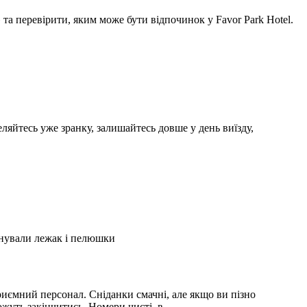
а перевірити, яким може бути відпочинок у Favor Park Hotel.
ляйтесь уже зранку, залишайтесь довше у день виїзду,
А
2
онували лежак і пелюшки
З
2
иємний персонал. Сніданки смачні, але якщо ви пізно
С
можуть закінчитись. Номери чисті, в …
і