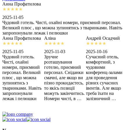
Анна Профатилова
А
2025-11-05
2
Чудовий готель. Чисті, охайні номери, приємний персонал.
З
Великий плюс , що можна зупинятись з тваринками. Навіть
с
запропонували лежак і пелюшки
м
Анна Профатилова
Аліна
Андрей Осадчий
2025-11-05
2025-11-03
2025-10-16
2
Чудовий готель.
Зручне
Сучасний отель,
Х
Чисті, охайні
розташування
комфортний, з
З
номери, приємний
готелю, приємний
чудовими
п
персонал. Великий
персонал. Сніданки
конференц-залами
ц
плюс , що можна
смачні, але якщо ви
для проведення
зупинятись з
пізно прокидаєтесь,
різних сучасних
тваринками. Навіть
то якісь позиції
івентів. Але якщо
запропонували
можуть закінчитись.
треба їхати на
лежак і пелюшки
Номери чисті, в …
залізничний …