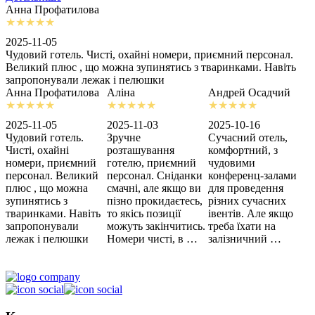
Анна Профатилова
А
2025-11-05
2
Чудовий готель. Чисті, охайні номери, приємний персонал.
З
Великий плюс , що можна зупинятись з тваринками. Навіть
с
запропонували лежак і пелюшки
м
Анна Профатилова
Аліна
Андрей Осадчий
2025-11-05
2025-11-03
2025-10-16
2
Чудовий готель.
Зручне
Сучасний отель,
Х
Чисті, охайні
розташування
комфортний, з
З
номери, приємний
готелю, приємний
чудовими
п
персонал. Великий
персонал. Сніданки
конференц-залами
ц
плюс , що можна
смачні, але якщо ви
для проведення
зупинятись з
пізно прокидаєтесь,
різних сучасних
тваринками. Навіть
то якісь позиції
івентів. Але якщо
запропонували
можуть закінчитись.
треба їхати на
лежак і пелюшки
Номери чисті, в …
залізничний …