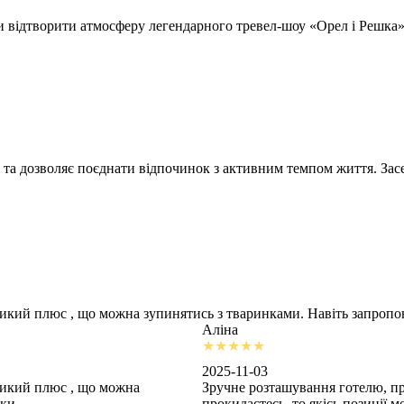
відтворити атмосферу легендарного тревел-шоу «Орел і Решка» т
 та дозволяє поєднати відпочинок з активним темпом життя. Засе
ликий плюс , що можна зупинятись з тваринками. Навіть запроп
Аліна
2025-11-03
ликий плюс , що можна
Зручне розташування готелю, пр
шки
прокидаєтесь, то якісь позиції 