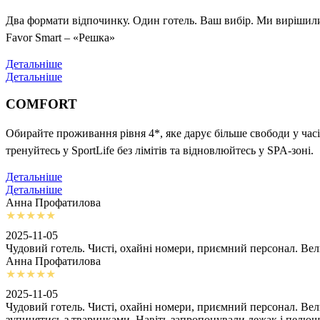
Два формати відпочинку. Один готель. Ваш вибір. Ми вирішили 
Favor Smart – «Решка»
Детальніше
Детальніше
COMFORT
Обирайте проживання рівня 4*, яке дарує більше свободи у часі
тренуйтесь у SportLife без лімітів та відновлюйтесь у SPA-зоні.
Детальніше
Детальніше
Анна Профатилова
2025-11-05
Чудовий готель. Чисті, охайні номери, приємний персонал. Ве
Анна Профатилова
2025-11-05
Чудовий готель. Чисті, охайні номери, приємний персонал. Ве
зупинятись з тваринками. Навіть запропонували лежак і пелю