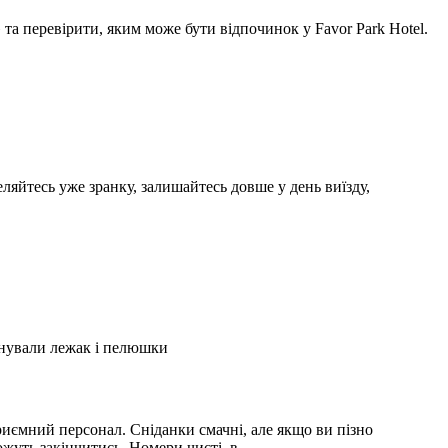
а перевірити, яким може бути відпочинок у Favor Park Hotel.
ляйтесь уже зранку, залишайтесь довше у день виїзду,
А
2
онували лежак і пелюшки
З
2
иємний персонал. Сніданки смачні, але якщо ви пізно
С
можуть закінчитись. Номери чисті, в …
і