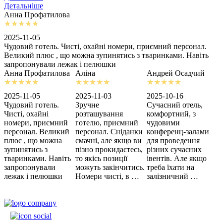
Детальніше
Анна Профатилова
А
2025-11-05
2
Чудовий готель. Чисті, охайні номери, приємний персонал.
З
Великий плюс , що можна зупинятись з тваринками. Навіть
с
запропонували лежак і пелюшки
м
Анна Профатилова
Аліна
Андрей Осадчий
2025-11-05
2025-11-03
2025-10-16
2
Чудовий готель.
Зручне
Сучасний отель,
Х
Чисті, охайні
розташування
комфортний, з
З
номери, приємний
готелю, приємний
чудовими
п
персонал. Великий
персонал. Сніданки
конференц-залами
ц
плюс , що можна
смачні, але якщо ви
для проведення
зупинятись з
пізно прокидаєтесь,
різних сучасних
тваринками. Навіть
то якісь позиції
івентів. Але якщо
запропонували
можуть закінчитись.
треба їхати на
лежак і пелюшки
Номери чисті, в …
залізничний …