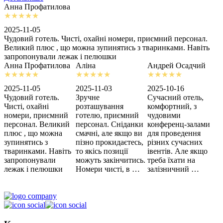
Анна Профатилова
А
2025-11-05
2
Чудовий готель. Чисті, охайні номери, приємний персонал.
З
Великий плюс , що можна зупинятись з тваринками. Навіть
с
запропонували лежак і пелюшки
м
Анна Профатилова
Аліна
Андрей Осадчий
2025-11-05
2025-11-03
2025-10-16
2
Чудовий готель.
Зручне
Сучасний отель,
Х
Чисті, охайні
розташування
комфортний, з
З
номери, приємний
готелю, приємний
чудовими
п
персонал. Великий
персонал. Сніданки
конференц-залами
ц
плюс , що можна
смачні, але якщо ви
для проведення
зупинятись з
пізно прокидаєтесь,
різних сучасних
тваринками. Навіть
то якісь позиції
івентів. Але якщо
запропонували
можуть закінчитись.
треба їхати на
лежак і пелюшки
Номери чисті, в …
залізничний …