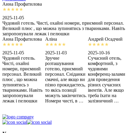
Анна Профатилова
А
2025-11-05
2
Чудовий готель. Чисті, охайні номери, приємний персонал.
З
Великий плюс , що можна зупинятись з тваринками. Навіть
с
запропонували лежак і пелюшки
м
Анна Профатилова
Аліна
Андрей Осадчий
2025-11-05
2025-11-03
2025-10-16
2
Чудовий готель.
Зручне
Сучасний отель,
Х
Чисті, охайні
розташування
комфортний, з
З
номери, приємний
готелю, приємний
чудовими
п
персонал. Великий
персонал. Сніданки
конференц-залами
ц
плюс , що можна
смачні, але якщо ви
для проведення
зупинятись з
пізно прокидаєтесь,
різних сучасних
тваринками. Навіть
то якісь позиції
івентів. Але якщо
запропонували
можуть закінчитись.
треба їхати на
лежак і пелюшки
Номери чисті, в …
залізничний …