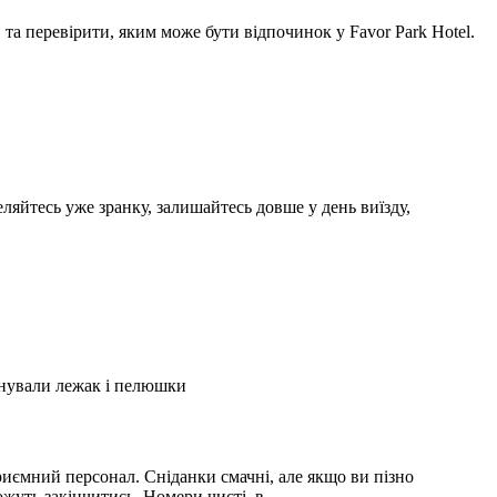
а перевірити, яким може бути відпочинок у Favor Park Hotel.
ляйтесь уже зранку, залишайтесь довше у день виїзду,
А
2
онували лежак і пелюшки
З
2
иємний персонал. Сніданки смачні, але якщо ви пізно
С
можуть закінчитись. Номери чисті, в …
і