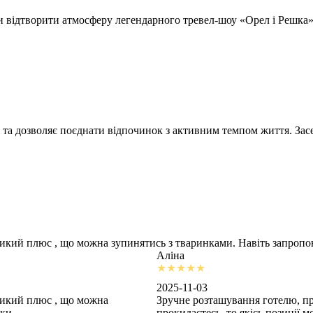
відтворити атмосферу легендарного тревел-шоу «Орел і Решка» т
 та дозволяє поєднати відпочинок з активним темпом життя. Засе
ликий плюс , що можна зупинятись з тваринками. Навіть запроп
Аліна
2025-11-03
ликий плюс , що можна
Зручне розташування готелю, пр
шки
прокидаєтесь, то якісь позиції 