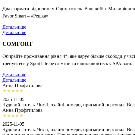
Два формати відпочинку. Один готель. Ваш вибір. Ми вирішили 
Favor Smart – «Решка»
Детальніше
Детальніше
COMFORT
Обирайте проживання рівня 4*, яке дарує більше свободи у часі
тренуйтесь у SportLife без лімітів та відновлюйтесь у SPA-зоні.
Детальніше
Детальніше
Анна Профатилова
2025-11-05
Чудовий готель. Чисті, охайні номери, приємний персонал. Ве
Анна Профатилова
2025-11-05
Чудовий готель. Чисті, охайні номери, приємний персонал. Ве
зупинятись з тваринками. Навіть запропонували лежак і пелю