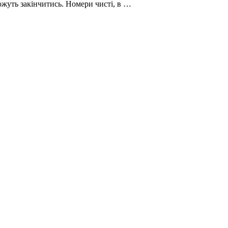
можуть закінчитись. Номери чисті, в …
і