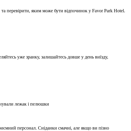
а перевірити, яким може бути відпочинок у Favor Park Hotel.
ляйтесь уже зранку, залишайтесь довше у день виїзду,
А
2
онували лежак і пелюшки
З
2
иємний персонал. Сніданки смачні, але якщо ви пізно
С