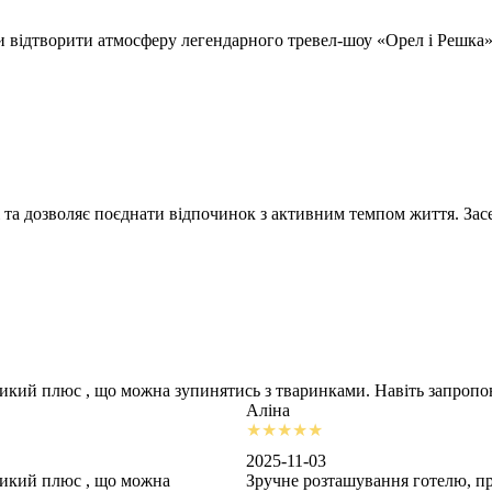
відтворити атмосферу легендарного тревел-шоу «Орел і Решка» т
 та дозволяє поєднати відпочинок з активним темпом життя. Засе
ликий плюс , що можна зупинятись з тваринками. Навіть запроп
Аліна
2025-11-03
ликий плюс , що можна
Зручне розташування готелю, пр