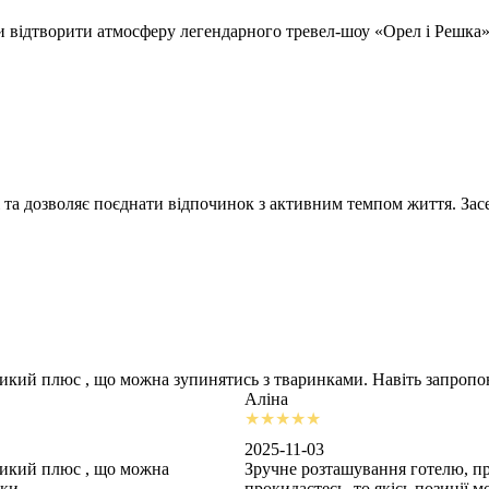
відтворити атмосферу легендарного тревел-шоу «Орел і Решка» т
 та дозволяє поєднати відпочинок з активним темпом життя. Засе
ликий плюс , що можна зупинятись з тваринками. Навіть запроп
Аліна
2025-11-03
ликий плюс , що можна
Зручне розташування готелю, пр
шки
прокидаєтесь, то якісь позиції 