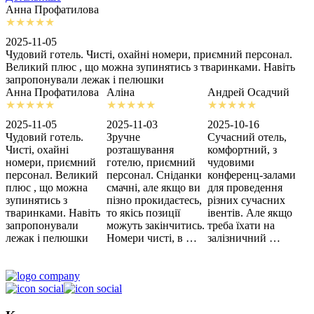
Анна Профатилова
А
2025-11-05
2
Чудовий готель. Чисті, охайні номери, приємний персонал.
З
Великий плюс , що можна зупинятись з тваринками. Навіть
с
запропонували лежак і пелюшки
м
Анна Профатилова
Аліна
Андрей Осадчий
2025-11-05
2025-11-03
2025-10-16
2
Чудовий готель.
Зручне
Сучасний отель,
Х
Чисті, охайні
розташування
комфортний, з
З
номери, приємний
готелю, приємний
чудовими
п
персонал. Великий
персонал. Сніданки
конференц-залами
ц
плюс , що можна
смачні, але якщо ви
для проведення
зупинятись з
пізно прокидаєтесь,
різних сучасних
тваринками. Навіть
то якісь позиції
івентів. Але якщо
запропонували
можуть закінчитись.
треба їхати на
лежак і пелюшки
Номери чисті, в …
залізничний …