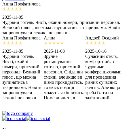
Анна Профатилова
А
2025-11-05
2
Чудовий готель. Чисті, охайні номери, приємний персонал.
З
Великий плюс , що можна зупинятись з тваринками. Навіть
с
запропонували лежак і пелюшки
м
Анна Профатилова
Аліна
Андрей Осадчий
2025-11-05
2025-11-03
2025-10-16
2
Чудовий готель.
Зручне
Сучасний отель,
Х
Чисті, охайні
розташування
комфортний, з
З
номери, приємний
готелю, приємний
чудовими
п
персонал. Великий
персонал. Сніданки
конференц-залами
ц
плюс , що можна
смачні, але якщо ви
для проведення
зупинятись з
пізно прокидаєтесь,
різних сучасних
тваринками. Навіть
то якісь позиції
івентів. Але якщо
запропонували
можуть закінчитись.
треба їхати на
лежак і пелюшки
Номери чисті, в …
залізничний …