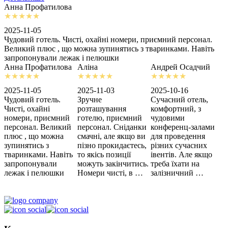
Анна Профатилова
А
2025-11-05
2
Чудовий готель. Чисті, охайні номери, приємний персонал.
З
Великий плюс , що можна зупинятись з тваринками. Навіть
с
запропонували лежак і пелюшки
м
Анна Профатилова
Аліна
Андрей Осадчий
2025-11-05
2025-11-03
2025-10-16
2
Чудовий готель.
Зручне
Сучасний отель,
Х
Чисті, охайні
розташування
комфортний, з
З
номери, приємний
готелю, приємний
чудовими
п
персонал. Великий
персонал. Сніданки
конференц-залами
ц
плюс , що можна
смачні, але якщо ви
для проведення
зупинятись з
пізно прокидаєтесь,
різних сучасних
тваринками. Навіть
то якісь позиції
івентів. Але якщо
запропонували
можуть закінчитись.
треба їхати на
лежак і пелюшки
Номери чисті, в …
залізничний …