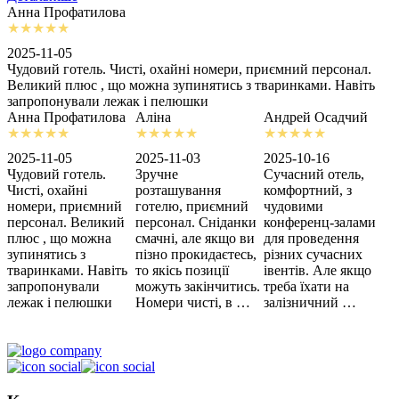
Анна Профатилова
А
2025-11-05
2
Чудовий готель. Чисті, охайні номери, приємний персонал.
З
Великий плюс , що можна зупинятись з тваринками. Навіть
с
запропонували лежак і пелюшки
м
Анна Профатилова
Аліна
Андрей Осадчий
2025-11-05
2025-11-03
2025-10-16
2
Чудовий готель.
Зручне
Сучасний отель,
Х
Чисті, охайні
розташування
комфортний, з
З
номери, приємний
готелю, приємний
чудовими
п
персонал. Великий
персонал. Сніданки
конференц-залами
ц
плюс , що можна
смачні, але якщо ви
для проведення
зупинятись з
пізно прокидаєтесь,
різних сучасних
тваринками. Навіть
то якісь позиції
івентів. Але якщо
запропонували
можуть закінчитись.
треба їхати на
лежак і пелюшки
Номери чисті, в …
залізничний …