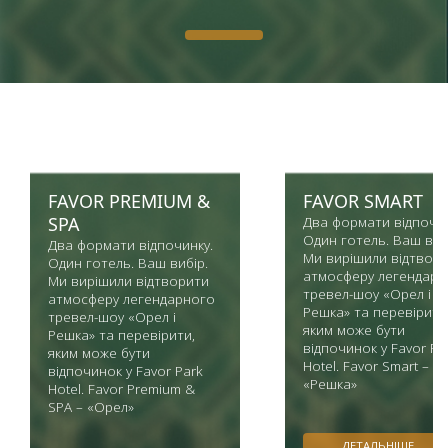
FAVOR PREMIUM &
FAVOR SMART
SPA
Два формати відпочин
Один готель. Ваш виб
Два формати відпочинку.
Ми вирішили відтвор
Один готель. Ваш вибір.
атмосферу легендарн
Ми вирішили відтворити
тревел-шоу «Орел і
атмосферу легендарного
Решка» та перевірити
тревел-шоу «Орел і
яким може бути
Решка» та перевірити,
відпочинок у Favor Pa
яким може бути
Hotel. Favor Smart –
відпочинок у Favor Park
«Решка»
Hotel. Favor Premium &
SPA – «Орел»
ДЕТАЛЬНІШЕ