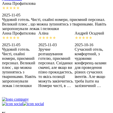
Анна Профатилова
А
2025-11-05
2
Чудовий готель. Чисті, охайні номери, приємний персонал.
З
Великий плюс , що можна зупинятись з тваринками. Навіть
с
запропонували лежак і пелюшки
м
Анна Профатилова
Аліна
Андрей Осадчий
2025-11-05
2025-11-03
2025-10-16
2
Чудовий готель.
Зручне
Сучасний отель,
Х
Чисті, охайні
розташування
комфортний, з
З
номери, приємний
готелю, приємний
чудовими
п
персонал. Великий
персонал. Сніданки
конференц-залами
ц
плюс , що можна
смачні, але якщо ви
для проведення
зупинятись з
пізно прокидаєтесь,
різних сучасних
тваринками. Навіть
то якісь позиції
івентів. Але якщо
запропонували
можуть закінчитись.
треба їхати на
лежак і пелюшки
Номери чисті, в …
залізничний …