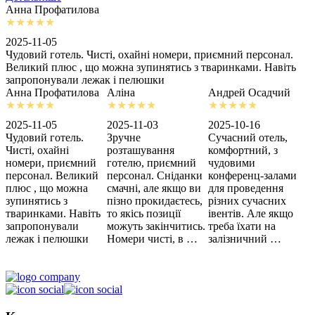
Анна Профатилова
А
2025-11-05
2
Чудовий готель. Чисті, охайні номери, приємний персонал.
З
Великий плюс , що можна зупинятись з тваринками. Навіть
с
запропонували лежак і пелюшки
м
Анна Профатилова
Аліна
Андрей Осадчий
2025-11-05
2025-11-03
2025-10-16
2
Чудовий готель.
Зручне
Сучасний отель,
Х
Чисті, охайні
розташування
комфортний, з
З
номери, приємний
готелю, приємний
чудовими
п
персонал. Великий
персонал. Сніданки
конференц-залами
ц
плюс , що можна
смачні, але якщо ви
для проведення
зупинятись з
пізно прокидаєтесь,
різних сучасних
тваринками. Навіть
то якісь позиції
івентів. Але якщо
запропонували
можуть закінчитись.
треба їхати на
лежак і пелюшки
Номери чисті, в …
залізничний …