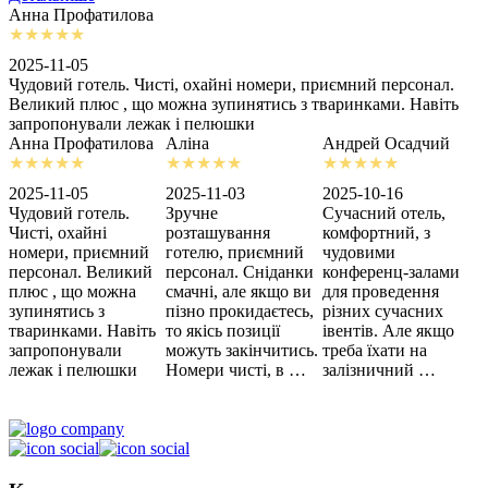
Анна Профатилова
А
2025-11-05
2
Чудовий готель. Чисті, охайні номери, приємний персонал.
З
Великий плюс , що можна зупинятись з тваринками. Навіть
с
запропонували лежак і пелюшки
м
Анна Профатилова
Аліна
Андрей Осадчий
2025-11-05
2025-11-03
2025-10-16
2
Чудовий готель.
Зручне
Сучасний отель,
Х
Чисті, охайні
розташування
комфортний, з
З
номери, приємний
готелю, приємний
чудовими
п
персонал. Великий
персонал. Сніданки
конференц-залами
ц
плюс , що можна
смачні, але якщо ви
для проведення
зупинятись з
пізно прокидаєтесь,
різних сучасних
тваринками. Навіть
то якісь позиції
івентів. Але якщо
запропонували
можуть закінчитись.
треба їхати на
лежак і пелюшки
Номери чисті, в …
залізничний …