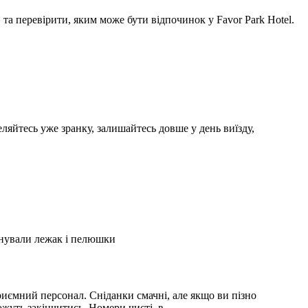
а перевірити, яким може бути відпочинок у Favor Park Hotel.
ляйтесь уже зранку, залишайтесь довше у день виїзду,
А
2
онували лежак і пелюшки
З
2
иємний персонал. Сніданки смачні, але якщо ви пізно
С
можуть закінчитись. Номери чисті, в …
і