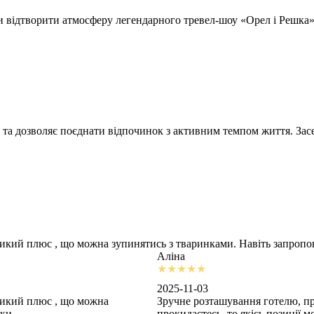
відтворити атмосферу легендарного тревел-шоу «Орел і Решка» т
 та дозволяє поєднати відпочинок з активним темпом життя. Засе
ликий плюс , що можна зупинятись з тваринками. Навіть запроп
Аліна
2025-11-03
ликий плюс , що можна
Зручне розташування готелю, пр
шки
прокидаєтесь, то якісь позиції 