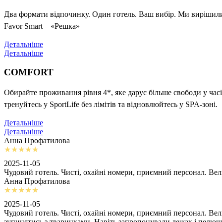
Два формати відпочинку. Один готель. Ваш вибір. Ми вирішили 
Favor Smart – «Решка»
Детальніше
Детальніше
COMFORT
Обирайте проживання рівня 4*, яке дарує більше свободи у часі
тренуйтесь у SportLife без лімітів та відновлюйтесь у SPA-зоні.
Детальніше
Детальніше
Анна Профатилова
2025-11-05
Чудовий готель. Чисті, охайні номери, приємний персонал. Ве
Анна Профатилова
2025-11-05
Чудовий готель. Чисті, охайні номери, приємний персонал. Ве
зупинятись з тваринками. Навіть запропонували лежак і пелю