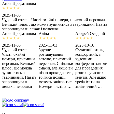
Анна Профатилова
А
2025-11-05
2
Чудовий готель. Чисті, охайні номери, приємний персонал.
З
Великий плюс , що можна зупинятись з тваринками. Навіть
с
запропонували лежак і пелюшки
м
Анна Профатилова
Аліна
Андрей Осадчий
2025-11-05
2025-11-03
2025-10-16
2
Чудовий готель.
Зручне
Сучасний отель,
Х
Чисті, охайні
розташування
комфортний, з
З
номери, приємний
готелю, приємний
чудовими
п
персонал. Великий
персонал. Сніданки
конференц-залами
ц
плюс , що можна
смачні, але якщо ви
для проведення
зупинятись з
пізно прокидаєтесь,
різних сучасних
тваринками. Навіть
то якісь позиції
івентів. Але якщо
запропонували
можуть закінчитись.
треба їхати на
лежак і пелюшки
Номери чисті, в …
залізничний …