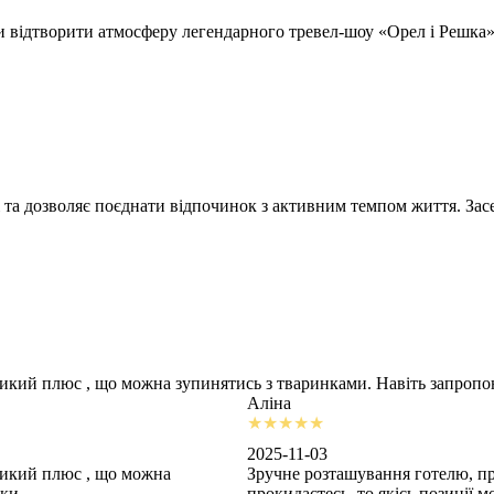
відтворити атмосферу легендарного тревел-шоу «Орел і Решка» т
 та дозволяє поєднати відпочинок з активним темпом життя. Засе
ликий плюс , що можна зупинятись з тваринками. Навіть запроп
Аліна
2025-11-03
ликий плюс , що можна
Зручне розташування готелю, пр
шки
прокидаєтесь, то якісь позиції 