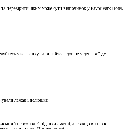
а перевірити, яким може бути відпочинок у Favor Park Hotel.
ляйтесь уже зранку, залишайтесь довше у день виїзду,
А
2
онували лежак і пелюшки
З
2
иємний персонал. Сніданки смачні, але якщо ви пізно
С
можуть закінчитись. Номери чисті, в …
і