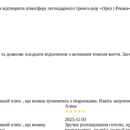
відтворити атмосферу легендарного тревел-шоу «Орел і Решка» т
 та дозволяє поєднати відпочинок з активним темпом життя. Засе
ликий плюс , що можна зупинятись з тваринками. Навіть запроп
Аліна
2025-11-03
ликий плюс , що можна
Зручне розташування готелю, пр
шки
прокидаєтесь, то якісь позиції 