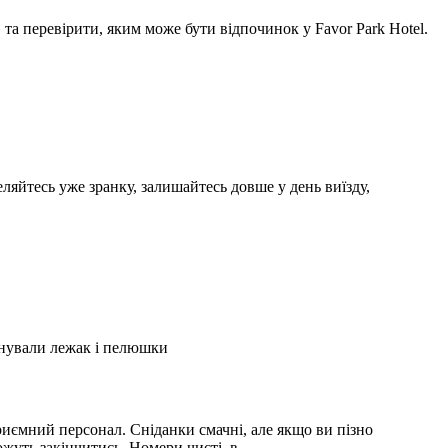
а перевірити, яким може бути відпочинок у Favor Park Hotel.
ляйтесь уже зранку, залишайтесь довше у день виїзду,
А
2
онували лежак і пелюшки
З
2
иємний персонал. Сніданки смачні, але якщо ви пізно
С
можуть закінчитись. Номери чисті, в …
і