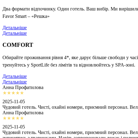
Два формати відпочинку. Один готель. Ваш вибір. Ми вирішили 
Favor Smart – «Решка»
Детальніше
Детальніше
COMFORT
Обирайте проживання рівня 4*, яке дарує більше свободи у часі
тренуйтесь у SportLife без лімітів та відновлюйтесь у SPA-зоні.
Детальніше
Детальніше
Анна Профатилова
2025-11-05
Чудовий готель. Чисті, охайні номери, приємний персонал. Ве
Анна Профатилова
2025-11-05
Чудовий готель. Чисті, охайні номери, приємний персонал. Ве
зупинятись з тваринками. Навіть запропонували лежак і пелю