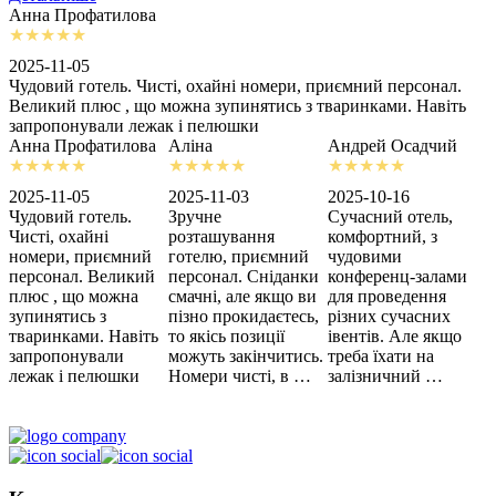
Анна Профатилова
А
2025-11-05
2
Чудовий готель. Чисті, охайні номери, приємний персонал.
З
Великий плюс , що можна зупинятись з тваринками. Навіть
с
запропонували лежак і пелюшки
м
Анна Профатилова
Аліна
Андрей Осадчий
2025-11-05
2025-11-03
2025-10-16
2
Чудовий готель.
Зручне
Сучасний отель,
Х
Чисті, охайні
розташування
комфортний, з
З
номери, приємний
готелю, приємний
чудовими
п
персонал. Великий
персонал. Сніданки
конференц-залами
ц
плюс , що можна
смачні, але якщо ви
для проведення
зупинятись з
пізно прокидаєтесь,
різних сучасних
тваринками. Навіть
то якісь позиції
івентів. Але якщо
запропонували
можуть закінчитись.
треба їхати на
лежак і пелюшки
Номери чисті, в …
залізничний …