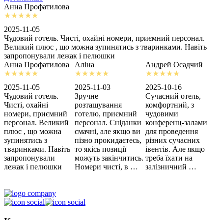
Анна Профатилова
А
2025-11-05
2
Чудовий готель. Чисті, охайні номери, приємний персонал.
З
Великий плюс , що можна зупинятись з тваринками. Навіть
с
запропонували лежак і пелюшки
м
Анна Профатилова
Аліна
Андрей Осадчий
2025-11-05
2025-11-03
2025-10-16
2
Чудовий готель.
Зручне
Сучасний отель,
Х
Чисті, охайні
розташування
комфортний, з
З
номери, приємний
готелю, приємний
чудовими
п
персонал. Великий
персонал. Сніданки
конференц-залами
ц
плюс , що можна
смачні, але якщо ви
для проведення
зупинятись з
пізно прокидаєтесь,
різних сучасних
тваринками. Навіть
то якісь позиції
івентів. Але якщо
запропонували
можуть закінчитись.
треба їхати на
лежак і пелюшки
Номери чисті, в …
залізничний …